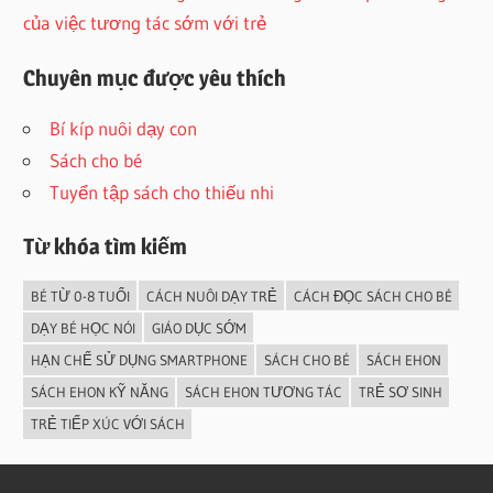
của việc tương tác sớm với trẻ
Chuyên mục được yêu thích
Bí kíp nuôi dạy con
Sách cho bé
Tuyển tập sách cho thiếu nhi
Từ khóa tìm kiếm
BÉ TỪ 0-8 TUỔI
CÁCH NUÔI DẠY TRẺ
CÁCH ĐỌC SÁCH CHO BÉ
DẠY BÉ HỌC NÓI
GIÁO DỤC SỚM
HẠN CHẾ SỬ DỤNG SMARTPHONE
SÁCH CHO BÉ
SÁCH EHON
SÁCH EHON KỸ NĂNG
SÁCH EHON TƯƠNG TÁC
TRẺ SƠ SINH
TRẺ TIẾP XÚC VỚI SÁCH