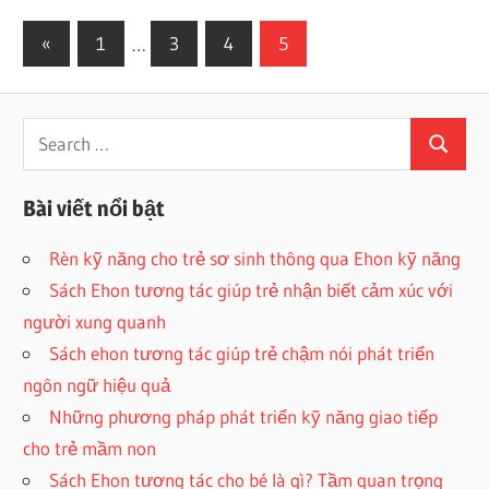
Phân
Previous
«
1
…
3
4
5
Posts
trang
bài
Search
Search
viết
for:
Bài viết nổi bật
Rèn kỹ năng cho trẻ sơ sinh thông qua Ehon kỹ năng
Sách Ehon tương tác giúp trẻ nhận biết cảm xúc với
người xung quanh
Sách ehon tương tác giúp trẻ chậm nói phát triển
ngôn ngữ hiệu quả
Những phương pháp phát triển kỹ năng giao tiếp
cho trẻ mầm non
Sách Ehon tương tác cho bé là gì? Tầm quan trọng