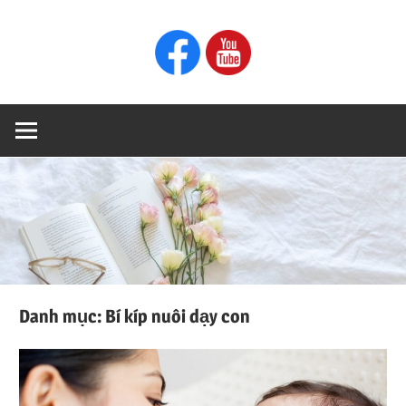
Skip
CÁCH
Ehon
to
NUÔI
content
DẠY
Blog
CON
Danh mục:
Bí kíp nuôi dạy con