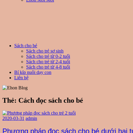
Sách cho bé
Sách cho trẻ sơ sinh
Sách cho trẻ từ 0-2 tuổi
Sách cho trẻ từ 2-4 tuổi
Sách cho trẻ từ 4-8 tuổi
Bí kíp nuôi dạy con
Liên hệ
Thẻ:
Cách đọc sách cho bé
2020-03-31
admin
Phương pháp đọc sách cho bé dưới hai t