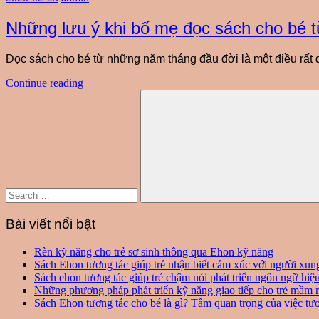
Những lưu ý khi bố mẹ đọc sách cho bé từ
Đọc sách cho bé từ những năm tháng đầu đời là một điều rất qua
Continue reading
Search
for:
Search
Bài viết nổi bật
Rèn kỹ năng cho trẻ sơ sinh thông qua Ehon kỹ năng
Sách Ehon tương tác giúp trẻ nhận biết cảm xúc với người xu
Sách ehon tương tác giúp trẻ chậm nói phát triển ngôn ngữ hiệ
Những phương pháp phát triển kỹ năng giao tiếp cho trẻ mầm 
Sách Ehon tương tác cho bé là gì? Tầm quan trọng của việc tươ