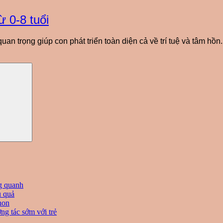
 0-8 tuổi
n trọng giúp con phát triển toàn diện cả về trí tuệ và tâm hồn.
ng quanh
u quả
non
ng tác sớm với trẻ