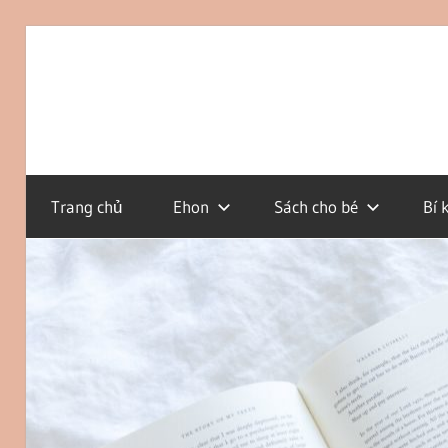
Skip
to
CÁCH
Ehon
content
NUÔI
DẠY
CON
Blog
Trang chủ
Ehon
Sách cho bé
Bí 