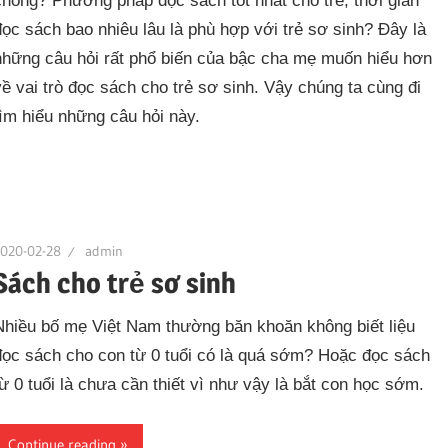
chóng? Phương pháp đọc sách tốt nhất cho trẻ, thời gian
đọc sách bao nhiêu lâu là phù hợp với trẻ sơ sinh? Đây là
những câu hỏi rất phổ biến của bậc cha mẹ muốn hiểu hơn
về vai trò đọc sách cho trẻ sơ sinh. Vậy chúng ta cùng đi
tìm hiểu những câu hỏi này.
2020-02-28
admin
Sách cho trẻ sơ sinh
Nhiều bố mẹ Việt Nam thường băn khoăn không biết liệu
đọc sách cho con từ 0 tuổi có là quá sớm? Hoặc đọc sách
từ 0 tuổi là chưa cần thiết vì như vậy là bắt con học sớm.
Continue reading