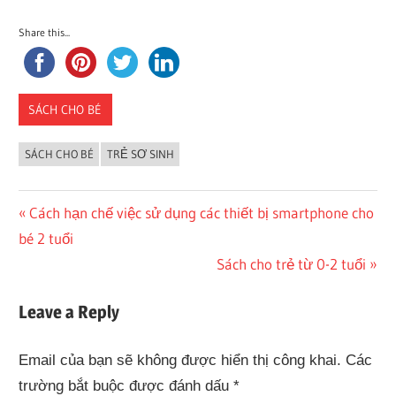
Share this...
SÁCH CHO BÉ
SÁCH CHO BÉ
TRẺ SƠ SINH
Điều
Previous
Cách hạn chế việc sử dụng các thiết bị smartphone cho
Post:
bé 2 tuổi
hướng
Next
Sách cho trẻ từ 0-2 tuổi
bài
Post:
Leave a Reply
viết
Email của bạn sẽ không được hiển thị công khai.
Các
trường bắt buộc được đánh dấu
*