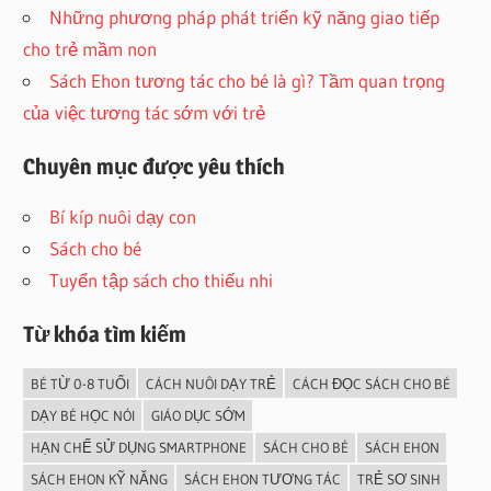
Những phương pháp phát triển kỹ năng giao tiếp
cho trẻ mầm non
Sách Ehon tương tác cho bé là gì? Tầm quan trọng
của việc tương tác sớm với trẻ
Chuyên mục được yêu thích
Bí kíp nuôi dạy con
Sách cho bé
Tuyển tập sách cho thiếu nhi
Từ khóa tìm kiếm
BÉ TỪ 0-8 TUỔI
CÁCH NUÔI DẠY TRẺ
CÁCH ĐỌC SÁCH CHO BÉ
DẠY BÉ HỌC NÓI
GIÁO DỤC SỚM
HẠN CHẾ SỬ DỤNG SMARTPHONE
SÁCH CHO BÉ
SÁCH EHON
SÁCH EHON KỸ NĂNG
SÁCH EHON TƯƠNG TÁC
TRẺ SƠ SINH