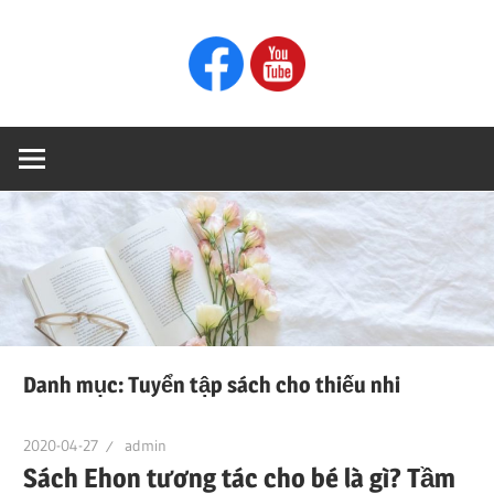
Skip
CÁCH
Ehon
to
NUÔI
content
DẠY
Blog
CON
Danh mục:
Tuyển tập sách cho thiếu nhi
2020-04-27
admin
Sách Ehon tương tác cho bé là gì? Tầm