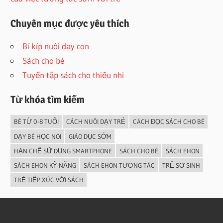
Chuyên mục được yêu thích
Bí kíp nuôi dạy con
Sách cho bé
Tuyển tập sách cho thiếu nhi
Từ khóa tìm kiếm
BÉ TỪ 0-8 TUỔI
CÁCH NUÔI DẠY TRẺ
CÁCH ĐỌC SÁCH CHO BÉ
DẠY BÉ HỌC NÓI
GIÁO DỤC SỚM
HẠN CHẾ SỬ DỤNG SMARTPHONE
SÁCH CHO BÉ
SÁCH EHON
SÁCH EHON KỸ NĂNG
SÁCH EHON TƯƠNG TÁC
TRẺ SƠ SINH
TRẺ TIẾP XÚC VỚI SÁCH