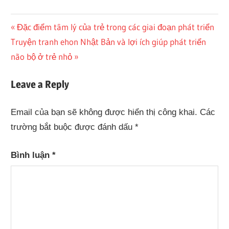
Điều
Previous
Đặc điểm tâm lý của trẻ trong các giai đoạn phát triển
Next
Post:
Truyện tranh ehon Nhật Bản và lợi ích giúp phát triển
hướng
Post:
não bộ ở trẻ nhỏ
bài
Leave a Reply
viết
Email của bạn sẽ không được hiển thị công khai.
Các
trường bắt buộc được đánh dấu
*
Bình luận
*