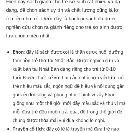
Hiện nay sách giành cho trẻ sơ sinh rất nhiều và đa
dạng, để chọn sách uy tín và chất lượng cũng là lợi
ích lớn cho trẻ. Dưới đây là hai loại sách đã được
nghiên cứu chọn ra giành riêng cho trẻ sơ sinh được
lựa chọn nhiều nhất:
Ehon
: đây là sách được coi là thần dược nuôi dưỡng
tâm hồn trẻ thơ tại Nhật Bản. Được nghiên cứu và
xuất bản tại Nhật Bản dàng riêng cho trẻ từ 0-10
tuổi. Được thiết kế với hình ảnh phù hợp với lứa tuổi
trẻ nhiều màu sắc, ngôn ngữ dẽ hiểu và nội dung gần
gũi với đời sống và phong phú. Chính vì vậy Ehon
giống như một thế giới mới đầy màu sắc và thú vị mà
mỗi đứa trẻ đều muốn trải qua, để trong thế giới đó
chúng được thỏa mái vui đùa không lo nghĩ.
Truyện cổ tích
: đây có lẽ là truyện mà đứa trẻ nào