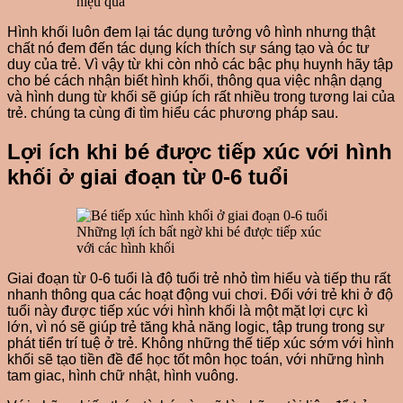
hiệu quả
Hình khối luôn đem lại tác dụng tưởng vô hình nhưng thật
chất nó đem đến tác dụng kích thích sự sáng tạo và óc tư
duy của trẻ. Vì vậy từ khi còn nhỏ các bậc phụ huynh hãy tập
cho bé cách nhận biết hình khối, thông qua việc nhận dạng
và hình dung từ khối sẽ giúp ích rất nhiều trong tương lai của
trẻ. chúng ta cùng đi tìm hiểu các phương pháp sau.
Lợi ích khi bé được tiếp xúc với hình
khối ở giai đoạn từ 0-6 tuổi
Những lợi ích bất ngờ khi bé được tiếp xúc
với các hình khối
Giai đoạn từ 0-6 tuổi là độ tuổi trẻ nhỏ tìm hiểu và tiếp thu rất
nhanh thông qua các hoạt động vui chơi. Đối với trẻ khi ở độ
tuổi này được tiếp xúc với hình khối là một mặt lợi cực kì
lớn, vì nó sẽ giúp trẻ tăng khả năng logic, tập trung trong sự
phát tiển trí tuệ ở trẻ. Không những thế tiếp xúc sớm với hình
khối sẽ tạo tiền đề để học tốt môn học toán, với những hình
tam giac, hình chữ nhật, hình vuông.