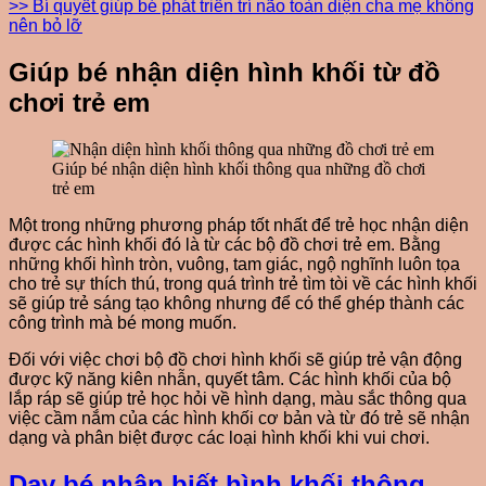
>> Bí quyết giúp bé phát triển trí não toàn diện cha mẹ không
nên bỏ lỡ
Giúp bé nhận diện hình khối từ đồ
chơi trẻ em
Giúp bé nhận diện hình khối thông qua những đồ chơi
trẻ em
Một trong những phương pháp tốt nhất để trẻ học nhận diện
được các hình khối đó là từ các bộ đồ chơi trẻ em. Bằng
những khối hình tròn, vuông, tam giác, ngộ nghĩnh luôn tọa
cho trẻ sự thích thú, trong quá trình trẻ tìm tòi về các hình khối
sẽ giúp trẻ sáng tạo không nhưng để có thể ghép thành các
công trình mà bé mong muốn.
Đối với việc chơi bộ đồ chơi hình khối sẽ giúp trẻ vận động
được kỹ năng kiên nhẫn, quyết tâm. Các hình khối của bộ
lắp ráp sẽ giúp trẻ học hỏi về hình dạng, màu sắc thông qua
việc cầm nắm của các hình khối cơ bản và từ đó trẻ sẽ nhận
dạng và phân biệt được các loại hình khối khi vui chơi.
Dạy bé nhận biết hình khối thông