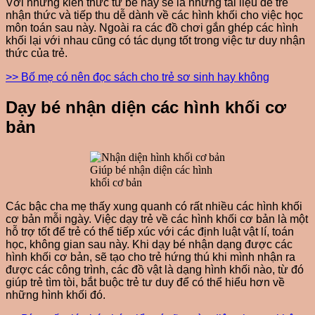
Với những kiến thức từ bé này sẽ là những tài liệu để trẻ
nhận thức và tiếp thu dễ dành về các hình khối cho việc học
môn toán sau này. Ngoài ra các đồ chơi gắn ghép các hình
khối lại với nhau cũng có tác dụng tốt trong việc tư duy nhận
thức của trẻ.
>> Bố mẹ có nên đọc sách cho trẻ sơ sinh hay không
Dạy bé nhận diện các hình khối cơ
bản
Giúp bé nhận diện các hình
khối cơ bản
Các bậc cha mẹ thấy xung quanh có rất nhiều các hình khối
cơ bản mỗi ngày. Việc dạy trẻ về các hình khối cơ bản là một
hỗ trợ tốt để trẻ có thể tiếp xúc với các định luật vật lí, toán
học, không gian sau này. Khi dạy bé nhận dạng được các
hình khối cơ bản, sẽ tạo cho trẻ hứng thú khi mình nhận ra
được các công trình, các đồ vật là dạng hình khối nào, từ đó
giúp trẻ tìm tòi, bắt buộc trẻ tư duy để có thể hiểu hơn về
những hình khối đó.