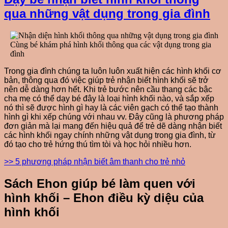
qua những vật dụng trong gia đình
Cùng bé khám phá hình khối thông qua các vật dụng trong gia
đình
Trong gia đình chúng ta luôn luôn xuất hiện các hình khối cơ
bản, thông qua đó việc giúp trẻ nhận biết hình khối sẽ trở
nên dễ dàng hơn hết. Khi trẻ bước nên cầu thang các bậc
cha mẹ có thể dạy bé đây là loại hình khối nào, và sắp xếp
nó thì sẽ được hình gì hay là các viên gạch có thể tạo thành
hình gì khi xếp chúng với nhau vv. Đây cũng là phương pháp
đơn giản mà lại mang đến hiệu quả để trẻ dẽ dàng nhận biết
các hình khối ngay chính những vật dụng trong gia đình, từ
đó tạo cho trẻ hứng thú tìm tòi và học hỏi nhiều hơn.
>> 5 phương pháp nhận biết âm thanh cho trẻ nhỏ
Sách Ehon giúp bé làm quen với
hình khối – Ehon điều kỳ diệu của
hình khối