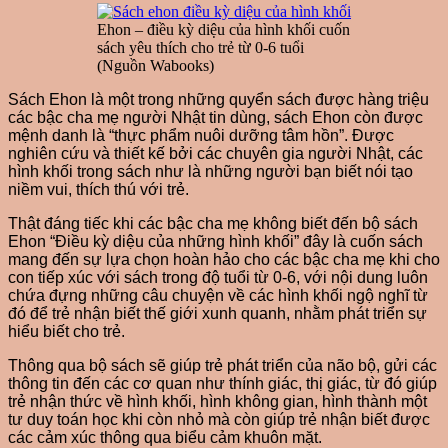
Ehon – điều kỳ diệu của hình khối cuốn
sách yêu thích cho trẻ từ 0-6 tuổi
(Nguồn Wabooks)
Sách Ehon là một trong những quyển sách được hàng triệu
các bậc cha mẹ người Nhật tin dùng, sách Ehon còn được
mệnh danh là “thực phẩm nuôi dưỡng tâm hồn”. Được
nghiên cứu và thiết kế bởi các chuyên gia người Nhật, các
hình khối trong sách như là những người bạn biết nói tạo
niềm vui, thích thú với trẻ.
Thật đáng tiếc khi các bậc cha mẹ không biết đến bộ sách
Ehon “Điều kỳ diệu của những hình khối” đây là cuốn sách
mang đến sự lựa chọn hoàn hảo cho các bậc cha mẹ khi cho
con tiếp xúc với sách trong độ tuổi từ 0-6, với nội dung luôn
chứa đựng những câu chuyện về các hình khối ngộ nghĩ từ
đó để trẻ nhận biết thế giới xunh quanh, nhằm phát triển sự
hiểu biết cho trẻ.
Thông qua bộ sách sẽ giúp trẻ phát triển của não bộ, gửi các
thông tin đến các cơ quan như thính giác, thị giác, từ đó giúp
trẻ nhận thức về hình khối, hình không gian, hình thành một
tư duy toán học khi còn nhỏ mà còn giúp trẻ nhận biết được
các cảm xúc thông qua biểu cảm khuôn mặt.