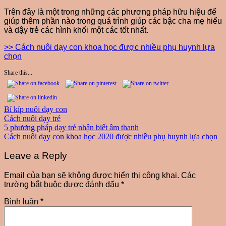
Trên đây là một trong những các phương pháp hữu hiệu để
giúp thêm phần nào trong quá trình giúp các bậc cha mẹ hiểu
và dậy trẻ các hình khối một các tốt nhất.
>> Cách nuôi dạy con khoa học được nhiều phụ huynh lựa
chọn
Share this...
Bí kíp nuôi dạy con
Cách nuôi dạy trẻ
Điều
Previous
5 phương pháp dạy trẻ nhận biết âm thanh
Post:
Next
Cách nuôi dạy con khoa học 2020 được nhiều phụ huynh lựa chọn
hướng
Post:
Leave a Reply
bài
viết
Email của bạn sẽ không được hiển thị công khai.
Các
trường bắt buộc được đánh dấu
*
Bình luận
*