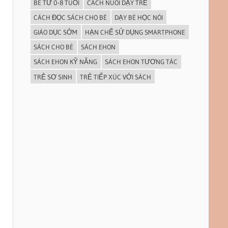
BÉ TỪ 0-8 TUỔI
CÁCH NUÔI DẠY TRẺ
CÁCH ĐỌC SÁCH CHO BÉ
DẠY BÉ HỌC NÓI
GIÁO DỤC SỚM
HẠN CHẾ SỬ DỤNG SMARTPHONE
SÁCH CHO BÉ
SÁCH EHON
SÁCH EHON KỸ NĂNG
SÁCH EHON TƯƠNG TÁC
TRẺ SƠ SINH
TRẺ TIẾP XÚC VỚI SÁCH