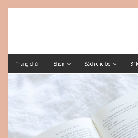
Skip
to
CÁCH
Ehon
content
NUÔI
DẠY
CON
Blog
Trang chủ
Ehon
Sách cho bé
Bí 