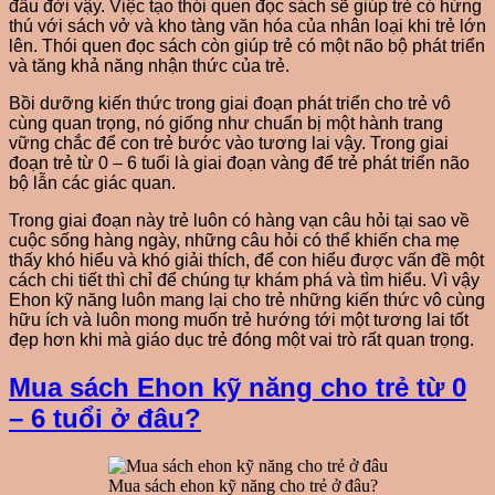
đầu đời vậy. Việc tạo thói quen đọc sách sẽ giúp trẻ có hứng
thú với sách vở và kho tàng văn hóa của nhân loại khi trẻ lớn
lên. Thói quen đọc sách còn giúp trẻ có một não bộ phát triển
và tăng khả năng nhận thức của trẻ.
Bồi dưỡng kiến thức trong giai đoạn phát triển cho trẻ vô
cùng quan trọng, nó giống như chuẩn bị một hành trang
vững chắc để con trẻ bước vào tương lai vậy. Trong giai
đoạn trẻ từ 0 – 6 tuổi là giai đoạn vàng để trẻ phát triển não
bộ lẫn các giác quan.
Trong giai đoạn này trẻ luôn có hàng vạn câu hỏi tại sao về
cuộc sống hàng ngày, những câu hỏi có thể khiến cha mẹ
thấy khó hiểu và khó giải thích, để con hiểu được vấn đề một
cách chi tiết thì chỉ để chúng tự khám phá và tìm hiểu. Vì vậy
Ehon kỹ năng luôn mang lại cho trẻ những kiến thức vô cùng
hữu ích và luôn mong muốn trẻ hướng tới một tương lai tốt
đẹp hơn khi mà giáo dục trẻ đóng một vai trò rất quan trọng.
Mua sách Ehon kỹ năng cho trẻ từ 0
– 6 tuổi ở đâu?
Mua sách ehon kỹ năng cho trẻ ở đâu?