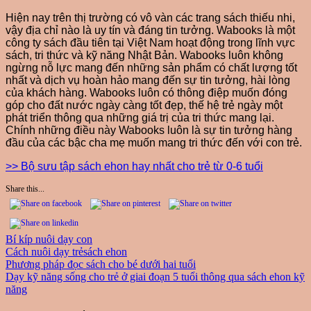
Hiện nay trên thị trường có vô vàn các trang sách thiếu nhi,
vậy địa chỉ nào là uy tín và đáng tin tưởng. Wabooks là một
công ty sách đầu tiên tại Việt Nam hoạt động trong lĩnh vực
sách, tri thức và kỹ năng Nhật Bản. Wabooks luôn không
ngừng nỗ lực mang đến những sản phẩm có chất lượng tốt
nhất và dịch vụ hoàn hảo mang đến sự tin tưởng, hài lòng
của khách hàng. Wabooks luôn có thông điệp muốn đóng
góp cho đất nước ngày càng tốt đẹp, thế hệ trẻ ngày một
phát triển thông qua những giá trị của tri thức mang lại.
Chính những điều này Wabooks luôn là sự tin tưởng hàng
đầu của các bậc cha mẹ muốn mang tri thức đến với con trẻ.
>> Bộ sưu tập sách ehon hay nhất cho trẻ từ 0-6 tuổi
Share this...
Bí kíp nuôi dạy con
Cách nuôi dạy trẻ
sách ehon
Điều
Previous
Phương pháp đọc sách cho bé dưới hai tuổi
Post:
Next
Dạy kỹ năng sống cho trẻ ở giai đoạn 5 tuổi thông qua sách ehon kỹ
hướng
Post:
năng
bài