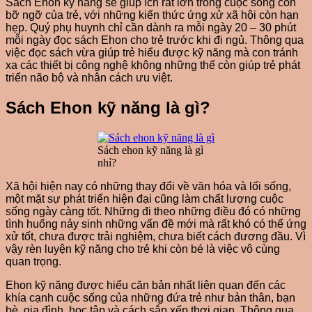
Sách Ehon kỹ năng sẽ giúp ích rất lớn trong cuộc sống còn
bỡ ngỡ của trẻ, với những kiến thức ứng xử xã hội còn hạn
hẹp. Quý phụ huynh chỉ cần dành ra mỗi ngày 20 – 30 phút
mỗi ngày đọc sách Ehon cho trẻ trước khi đi ngủ. Thông qua
việc đọc sách vừa giúp trẻ hiểu được kỹ năng mà con tránh
xa các thiết bị công nghệ không những thế còn giúp trẻ phát
triển não bộ và nhân cách ưu việt.
Sách Ehon kỹ năng là gì?
Sách ehon kỹ năng là gì
nhỉ?
Xã hội hiện nay có những thay đổi về văn hóa và lối sống,
một mặt sự phát triển hiện đại cũng làm chất lượng cuộc
sống ngày càng tốt. Những đi theo những điều đó có những
tình huống nảy sinh những vấn đề mới mà rất khó có thể ứng
xử tốt, chưa được trải nghiệm, chưa biết cách đương đầu. Vì
vậy rèn luyện kỹ năng cho trẻ khi còn bé là việc vô cùng
quan trọng.
Ehon kỹ năng được hiểu căn bản nhất liên quan đến các
khía cạnh cuộc sống của những đứa trẻ như bản thân, bạn
bè, gia đình, học tập và cách sắp xếp thơi gian. Thông qua