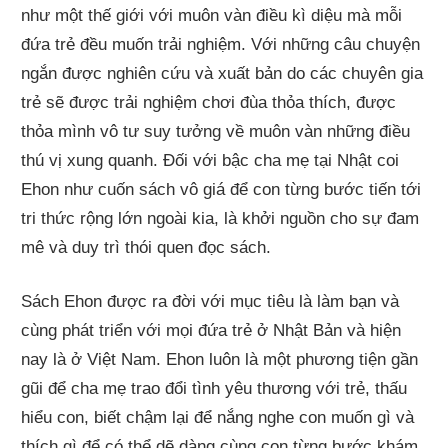
như một thế giới với muôn vàn điều kì diệu mà mỗi
đứa trẻ đều muốn trải nghiệm. Với những câu chuyện
ngắn được nghiên cứu và xuất bản do các chuyên gia
trẻ sẽ được trải nghiệm chơi đùa thỏa thích, được
thỏa mình vô tư suy tưởng về muôn vàn những điều
thú vị xung quanh. Đối với bậc cha mẹ tại Nhật coi
Ehon như cuốn sách vô giá để con từng bước tiến tới
tri thức rộng lớn ngoài kia, là khởi nguồn cho sự đam
mê và duy trì thói quen đọc sách.
Sách Ehon được ra đời với mục tiêu là làm bạn và
cùng phát triển với mọi đứa trẻ ở Nhật Bản và hiện
nay là ở Việt Nam. Ehon luôn là một phương tiện gần
gũi để cha mẹ trao đổi tình yêu thương với trẻ, thấu
hiểu con, biết chậm lại để nắng nghe con muốn gì và
thích gì để có thể dẽ dàng cùng con từng bước khám