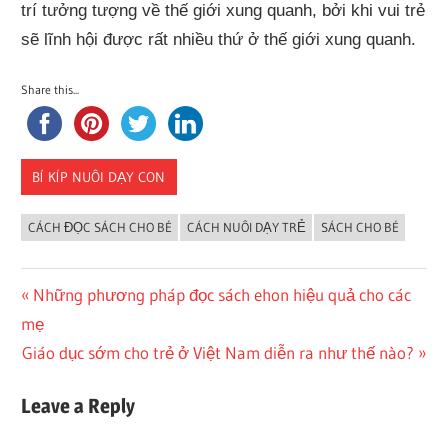
trí tưởng tượng về thế giới xung quanh, bởi khi vui trẻ
sẽ lĩnh hội được rất nhiều thứ ở thế giới xung quanh.
Share this...
BÍ KÍP NUÔI DẠY CON
CÁCH ĐỌC SÁCH CHO BÉ
CÁCH NUÔI DẠY TRẺ
SÁCH CHO BÉ
Điều
Previous
Những phương pháp đọc sách ehon hiệu quả cho các
Post:
mẹ
hướng
Next
Giáo dục sớm cho trẻ ở Việt Nam diễn ra như thế nào?
bài
Post:
Leave a Reply
viết